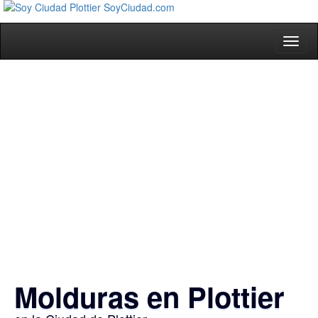
Toggl
naviga
Molduras en Plottier