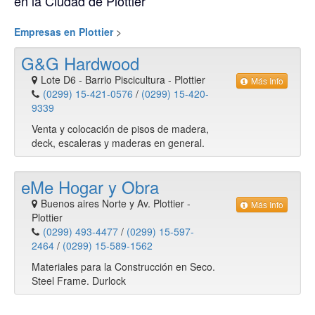
en la Ciudad de Plottier
Empresas en Plottier
>
G&G Hardwood
Lote D6 - Barrio Piscicultura
-
Plottier
Más Info
(0299) 15-421-0576
/
(0299) 15-420-
9339
Venta y colocación de pisos de madera,
deck, escaleras y maderas en general.
eMe Hogar y Obra
Buenos aires Norte y Av. Plottier
-
Más Info
Plottier
(0299) 493-4477
/
(0299) 15-597-
2464
/
(0299) 15-589-1562
Materiales para la Construcción en Seco.
Steel Frame. Durlock