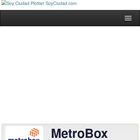
Toggl
naviga
MetroBox